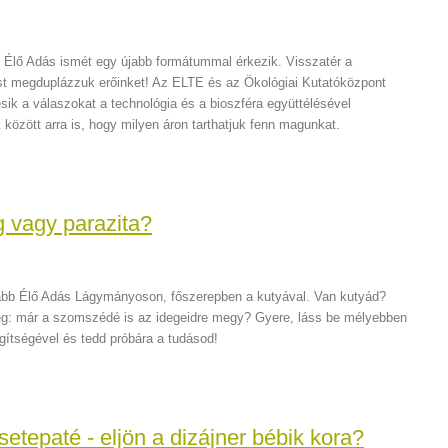
Élő Adás ismét egy újabb formátummal érkezik. Visszatér a
t megduplázzuk erőinket! Az ELTE és az Ökológiai Kutatóközpont
sik a válaszokat a technológia és a bioszféra együttélésével
között arra is, hogy milyen áron tarthatjuk fenn magunkat.
g vagy parazita?
abb Élő Adás Lágymányoson, főszerepben a kutyával. Van kutyád?
eg: már a szomszédé is az idegeidre megy? Gyere, láss be mélyebben
ítségével és tedd próbára a tudásod!
tepaté - eljön a dizájner bébik kora?