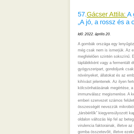
57.
Gácser Attila:
A 
„A jó, a rossz és a 
Idő: 2022. április 20.
A gombák országa egy lenyűgöző
még csak nem is ismerjük. Az 
megfelelően szintén sokszínű. E
táplálékként vagy a fermentált é
gyógyszeripart, gondoljunk csak 
növényeket, állatokat és az em
kihívást jelentenek. Az ilyen fe
kölcsönhatásának megértése, a 
immunválasz megismerése. A kép
emberi szervezet számos felüle
összességét nevezzük mikrobió
„társbérlők” kiegyensúlyozott k
oldalon változás lép fel az be
virulencia faktorainak, illetve a
gomba összetevőit, illetve ezek