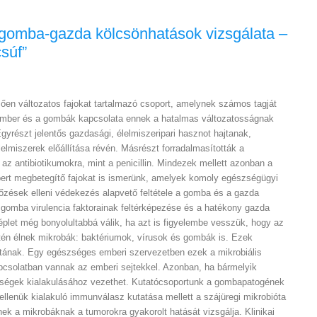
gomba-gazda kölcsönhatások vizsgálata –
csúf”
en változatos fajokat tartalmazó csoport, amelynek számos tagját
ember és a gombák kapcsolata ennek a hatalmas változatosságnak
gyrészt jelentős gazdasági, élelmiszeripari hasznot hajtanak,
lelmiszerek előállítása révén. Másrészt forradalmasították a
az antibiotikumokra, mint a penicillin. Mindezek mellett azonban a
bert megbetegítő fajokat is ismerünk, amelyek komoly egészségügyi
rtőzések elleni védekezés alapvető feltétele a gomba és a gazda
gomba virulencia faktorainak feltérképezése és a hatékony gazda
let még bonyolultabbá válik, ha azt is figyelembe vesszük, hogy az
tén élnek mikrobák: baktériumok, vírusok és gombák is. Ezek
tának. Egy egészséges emberi szervezetben ezek a mikrobiális
apcsolatban vannak az emberi sejtekkel. Azonban, ha bármelyik
tegségek kialakulásához vezethet. Kutatócsoportunk a gombapatogének
z ellenük kialakuló immunválasz kutatása mellett a szájüregi mikrobióta
nek a mikrobáknak a tumorokra gyakorolt hatását vizsgálja. Klinikai