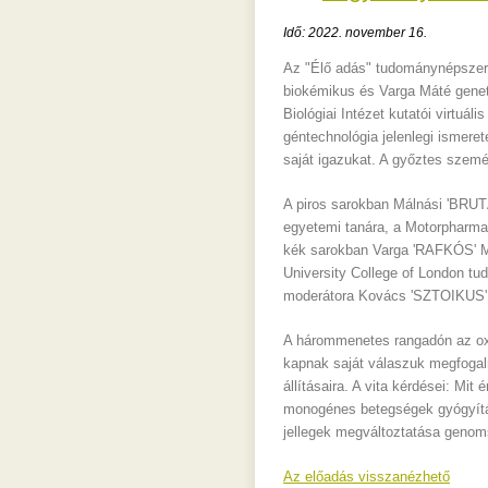
Idő: 2022. november 16.
Az "Élő adás" tudománynépszerű
biokémikus és Varga Máté geneti
Biológiai Intézet kutatói virtu
géntechnológia jelenlegi ismere
saját igazukat. A győztes szemé
A piros sarokban Málnási 'BRU
egyetemi tanára, a Motorpharma 
kék sarokban Varga 'RAFKÓS' M
University College of London tu
moderátora Kovács 'SZTOIKUS' 
A hárommenetes rangadón az oxf
kapnak saját válaszuk megfoga
állításaira. A vita kérdései: Mi
monogénes betegségek gyógyítá
jellegek megváltoztatása genom
Az előadás visszanézhető