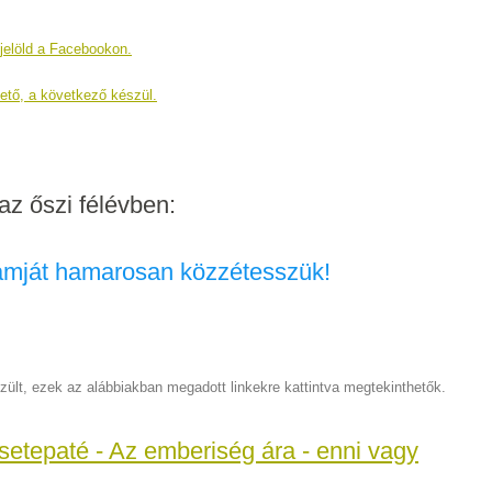
jelöld a Facebookon.
hető, a következő készül.
az őszi félévben:
ramját hamarosan közzétesszük!
szült, ezek az alábbiakban megadott linkekre kattintva megtekinthetők.
etepaté - Az emberiség ára - enni vagy