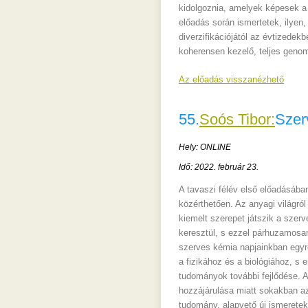
kidolgoznia, amelyek képesek a 
előadás során ismertetek, ilyen,
diverzifikációjától az évtizedek
koherensen kezelő, teljes geno
Az előadás visszanézhető
55.
Soós Tibor:
Szer
Hely: ONLINE
Idő: 2022. február 23.
A tavaszi félév első előadásában
közérthetően. Az anyagi világr
kiemelt szerepet játszik a szerv
keresztül, s ezzel párhuzamosa
szerves kémia napjainkban egyr
a fizikához és a biológiához, s
tudományok további fejlődése. Az
hozzájárulása miatt sokakban az
tudomány, alapvető új ismeretek