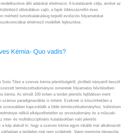
rendelkezésre álló adatokat értelmezni. A kutatásaink célja, amiket az
 különböző időskálákon zajló, a fajok többszázmillió éves
ben mérhető tumorkialakulásig terjedő evolúciós folyamatokat
mszekvenciákat értelmező modellek fejlesztése.
ves Kémia- Quo vadis?
 Soós Tibor a szerves kémia jelentőségéről, jövőbeli irányairól beszél
ól szerzett természettudományos ismeretek folyamatos bővítésében
es kémia. Az elmúlt 100 évben a terület jelentős fejlődésen ment
n számos paradigmaváltás is történt. Ezeknek is köszönhetően a
e szorosabban kapcsolódik a többi természettudományhoz, különösen
 eredményei nélkül elképzelhetetlen az orvostudomány és a műszaki
 inter- és multidiszciplináris kutatásokban való jelentős
 a kép alakult ki, hogy a szerves kémia egyre inkább már alkalmazott
 várhatóan a területen már nem születnek. Vajon mennyire támasztja