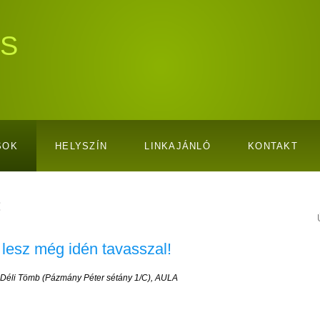
S
SOK
HELYSZÍN
LINKAJÁNLÓ
KONTAKT
:
 lesz még idén tavasszal!
Déli Tömb (Pázmány Péter sétány 1/C), AULA