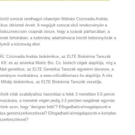
sítő sorozat rendhagyó vitaestjén Málnási Csizmadia András
kus ütközteti érveit. A megújult sorozat első rendezvényén a
ális bokszmeccsen csapnak össze, hogy a szavak párharcában, a
teinek birtokában, a tudomány adathalmazai között bebizonyítsák a
lyéről a közönség dönt.
TÁL' Csizmadia András biokémikus, az ELTE Biokémiai Tanszék
Kft. és az amerikai Motric Bio. Co. biotech cégek alapítója, míg a
áté genetikus, az ELTE Genetikai Tanszék egyetemi docense, a
dományos munkatársa, a www.criticalbiomass.hu alapítója. A vita
Mihály biokémikus, az ELTE Biokémiai Tanszék vezetője.
ordi viták szabályaihoz hasonlóan a felek 3 menetben 5-5 percet
lmazására, a menetek végén pedig 2-2 percben reagálnak egymás
t értünk azon, hogy “designer bébi”? Elfogadható-e/megalapozott-e
sa genomszerkesztéssel? Elfogadható-e/megalapozott-e komplex
szerkesztéssel?