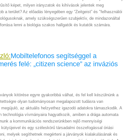
rűsítő képet, milyen irányzatok és kihívások jelentek meg
b a terület? Az előadás lényegében egy “Zeitgeist” és "felhasználói
iológusoknak, amely szükségszerűen szubjektív, de mindazonáltal
orrása lenni a biológia szakos hallgatók és kutatók számára.
zló:
Mobiltelefonos segítséggel a
rés felé: „citizen science” az inváziós
ványok kitörése egyre gyakoribbá válhat, és fel kell készülnünk a
etettségre olyan tudományosan megalapozott tudásra van
megújuló, az aktuális helzyethez igazodó adatokra támaszkodik. A
n technológia vívmányaira hagyatkozik, amiben a drága automata
álnunk a kommunikációs rendszerünkben rejlő mennyiségi
 kütyüjeivel és egy széleskörű társadalmi összefogással óriási
ni, melyek segíthetnek megérteni a járványok kialakulásának és