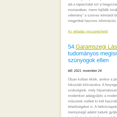
alá a tapasztalat ezt a leegysze
mostanában, merre fejlődik továb
vélemény” a szerves kémiáról b
megpróbál hasznos információs f
Az előadás visszanézhető
54.
Garamszegi Lás
tudományos megisme
szúnyogok ellen
Idő: 2021. november 24.
Olyan korban élünk, amikor a jár
fokozódó kihívásokra. A fenyeg
szükségünk, mely folyamatosan 
modernkori adatgyűjtés a moder
műszerek mellett ki kell haszn
lehetőségeket is. A hétköznapok
mennyiségű adatot tudunk gyűjte