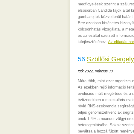
megfigyelések szerint a szájüre
elsősorban Candida fajok által ki
gombasejtek közvetlenül hatást 
Erre azonban kísérletes bizonyí
kölcsönhatás vizsgálata, a meta
és az ezáltal szerzett informáci
kifejlesztéséhez.
Az előadás ha
56.
Szöllősi Gergel
Idő: 2022. március 30.
Mára több, mint ezer organizmu
Az ezekben rejlő információ fel
evolúciós múlt megértése és a r
évtizedekben a molekuláris evol
rövid RNS-szekvencia segítségév
teljes genomszekvenciák segíts
ének 1-4%-a neander-völgyi ered
heterogenitásába. Sokak szerint
beváltsa a hozzá fűzött reménye