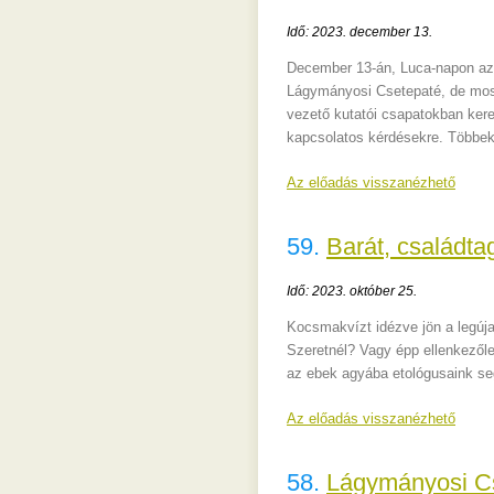
Idő: 2023. december 13.
December 13-án, Luca-napon az 
Lágymányosi Csetepaté, de mos
vezető kutatói csapatokban kere
kapcsolatos kérdésekre. Többek 
Az előadás visszanézhető
59.
Barát, családta
Idő: 2023. október 25.
Kocsmakvízt idézve jön a legúj
Szeretnél? Vagy épp ellenkezől
az ebek agyába etológusaink seg
Az előadás visszanézhető
58.
Lágymányosi Cse