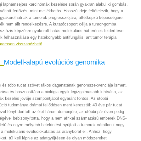
gi laphámsejtes karcinómák kezelése során gyakran alakul ki gombás,
váltott fertőzés, mint mellékhatás. Hosszú ideje feltételezik, hogy a
gyakorolhatnak a tumorok progressziójára, áttétképző képességére.
ték nem állt rendelkezésre. A kutatócsoport célja a tumor-gomba
sztázis képzésre gyakorolt hatás molekuláris hátterének felderítése
ók felhasználása egy hatékonyabb antifungális, antitumor terápia
marosan visszanézhető
y:
Modell-alapú evolúciós genomika
s és több tucat szövet rákos daganatának genomszekvenciája ismert.
tárása és hasznosítása a biológia egyik legizgalmasabb kihívása, az
ák kezelés jövője szempontjából egyaránt fontos. Az utóbbi
úció tudománya drámai fejlődésen ment keresztül: 40 éve pár tucat
el fényt derített az élet három doménjére, az utóbbi pár éven pedig
égével bebizonyította, hogy a nem afrikai származású emberek DNS-
etű és egyre mélyebb betekintést nyújtott a tumorok váratlanul nagy
 a molekuláris evolúciókutatás az aranykorát éli. Ahhoz, hogy
ket, túl kell lépnie az adatgyűjtésen és olyan módszereket