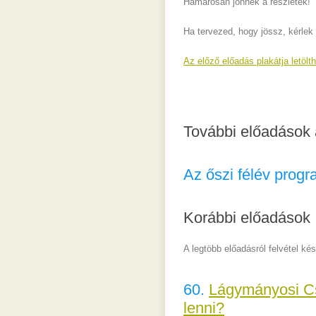
Hamarosan jönnek a részletek!
Ha tervezed, hogy jössz, kérlek
Az előző előadás plakátja letölt
További előadások 
Az őszi félév prog
Korábbi előadások
A legtöbb előadásról felvétel ké
60.
Lágymányosi Cs
lenni?